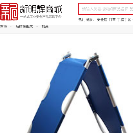
你好，欢迎来到新明辉！
请登录
免费注册
专属服务 超低折扣价
全部商品分类
场景采购
品
热门搜索：
安全帽
口罩
丁腈手套
首页
>
品牌旗舰店
>
邦高