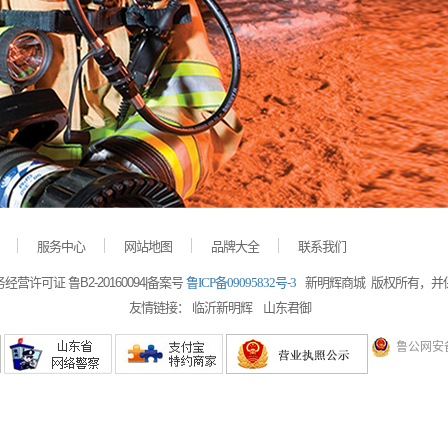
服务中心
网站地图
品牌大全
联系我们
营许可证 鲁B2-20160094|备案号
鲁ICP备09095832号-3
新明辉商城 版权所有，并
友情链接：
临沂新明辉
山东君御
鲁公网安备 