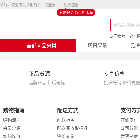
你好，欢迎来到新明辉！
请登录
免费注册
专属服务 超低折扣价
热门搜索：
安全
全部商品分类
场景采购
品
正品货源
专享价格
品牌正品 售后无忧
批发分销 价格更低
购物指南
配送方式
支付方
购物流程
配送范围
在线支付
会员介绍
配送费收取标准
公司转账
如何询价
物流查询
发票制度