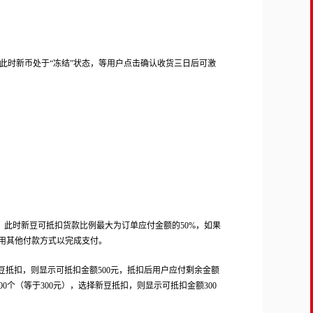
此时新币处于“冻结”状态，等用户点击确认收货三日后可激
，此时新豆可抵扣货款比例最大为订单应付金额的
50%
，如果
用其他付款方式以完成支付。
豆抵扣，则显示可抵扣金额
500
元，抵扣后用户应付剩余金额
00
个（等于
300
元），选择新豆抵扣，则显示可抵扣金额
300