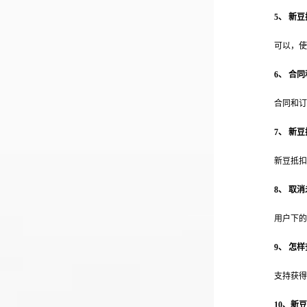
5
、 新
可以，使
6
、 合
合同和订
7
、 新
新豆抵扣
8
、 取
用户下的
9
、 怎
支持获得
10
、新豆