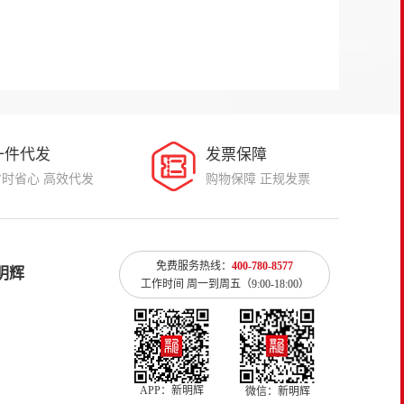
一件代发
发票保障
省时省心 高效代发
购物保障 正规发票
免费服务热线：
400-780-8577
明辉
工作时间 周一到周五（9:00-18:00）
APP：新明辉
微信：新明辉