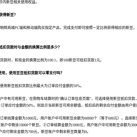
号内新豆相关使用权益。
何获得新豆？
明辉商城
PC
端和移动端购买指定产品，完成支付即可按照一定比例获得相应的新豆，
豆抵扣货款时与金额的换算比例是多少？
货款时，和现金的换算比例为
100:1
，即
100
新豆可抵扣货款
1
元。
使用，使用豆豆抵扣货款可以零支付吗？
使用新豆抵扣货款比例最大为订单应付金额的
50%
。
户中有可用新豆，在购物车结算时的“确认订单信息页面”，可选择使用新豆抵扣货款
<
订单应付金额的
50%
，则显示当前新豆可用余额值，抵扣后的剩余应付金额由用户使
订单结算金额为
1000
元，用户账户中可用新豆余额为
60000
个（等于
600
元），选择新
豆账户中剩余
10000
个新豆。②订单结算金额为
1000
元，用户账户中可用新豆余额为
300
户应付剩余金额为
700
元，新豆账户中剩余新豆数量为
0
。