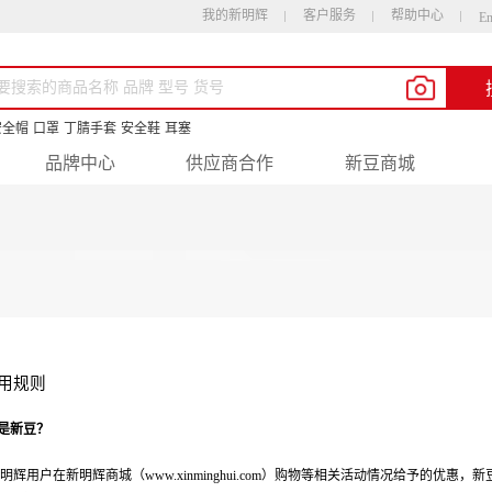
我的新明辉
客户服务
帮助中心
En
安全帽
口罩
丁腈手套
安全鞋
耳塞
品牌中心
供应商合作
新豆商城
用规则
么是新豆？
明辉用户在新明辉商城（
www.xinminghui.com
）购物等相关活动情况给予的优惠，新