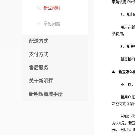
取消该用户帐
新豆规则
2
、 如
常见问题
用户在新
活使用。
配送方式
3
、 新
支付方式
新豆抵扣
售后服务
4、
新豆怎么
关于新明辉
不可以，
新明辉商城手册
若用户账
新豆可用余额
例如：①
为
500
元，新
元，抵扣后用