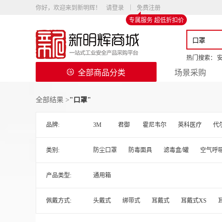
你好，欢迎来到新明辉！
请登录
免费注册
专属服务 超低折扣价
热门搜索：
全部商品分类
场景采购
全部结果 >
"口罩"
品牌:
3M
君御
霍尼韦尔
英科医疗
代
类别:
防尘口罩
防毒面具
滤毒盒/罐
空气呼
产品类型:
通用箱
佩戴方式:
头戴式
绑带式
耳戴式
耳戴式XS