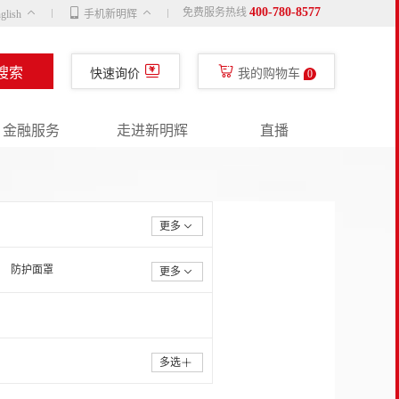
400-780-8577
免费服务热线
glish
手机新明辉
搜索
快速询价
我的购物车
0
金融服务
走进新明辉
直播
更多
防护面罩
更多
多选