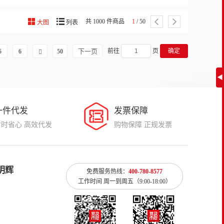
共 1000 件商品
1
/ 50
大图
列表
下一页
前往
页
确定
5
6
50
◀
一件代发
发票保障
省时省心 高效代发
购物保障 正规发票
明辉
免费服务热线：
400-780-8577
工作时间 周一到周五（9:00-18:00）