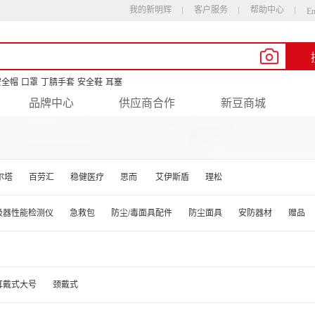
我的新明辉
客户服务
帮助中心
En
安全帽
口罩
丁腈手套
安全鞋
耳塞
品牌中心
供应商合作
新豆商城
尔塔
百劳汇
稳健医疗
思而
艾伊斯盾
理松
吸器性能检测仪
急救包
防尘/毒面具配件
防尘面具
安防器材
赠品
耳戴式大号
颈戴式