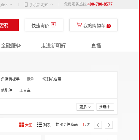
400-780-8577
免费服务热线
glish
手机新明辉
搜索
快速询价
我的购物车
0
金融服务
走进新明辉
直播
角磨机扳手
碳刷
切割机皮带
其他配件
工具车
多选
更多
共 417 件商品
1
/ 21
大图
列表