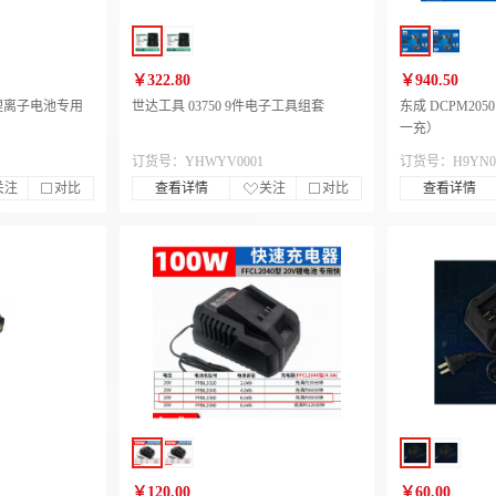
￥322.80
￥940.50
50锂离子电池专用
世达工具 03750 9件电子工具组套
东成 DCPM205
一充）
订货号：YHWYV0001
订货号：H9YN0
关注
对比
查看详情
关注
对比
查看详情
￥120.00
￥60.00