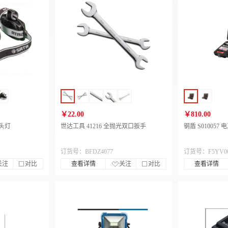
￥22.00
￥810.00
光头灯
世达工具 41216 全抛光双口扳手
钢盾 S01005
订货号：BFDZ4077
订货号：F5YV00
关注
对比
查看详情
关注
对比
查看详情