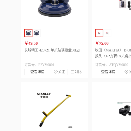
￥49.50
￥75.00
长城精工 420721 单爪玻璃吸盘50kgf
牧田（MAKITA） B-6
换头（1/2方转1/4六角
订货号：F2YV0001
订货号：ATQYV0002
查看详情
关注
对比
查看详情