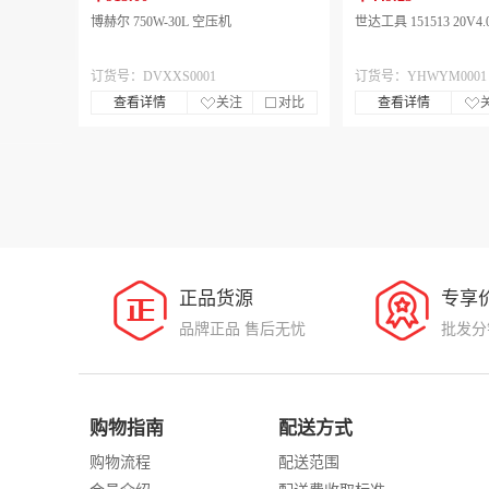
博赫尔 750W-30L 空压机
世达工具 151513 20V
订货号：DVXXS0001
订货号：YHWYM0001
查看详情
关注
对比
查看详情
正品货源
专享
品牌正品 售后无忧
批发分
购物指南
配送方式
购物流程
配送范围