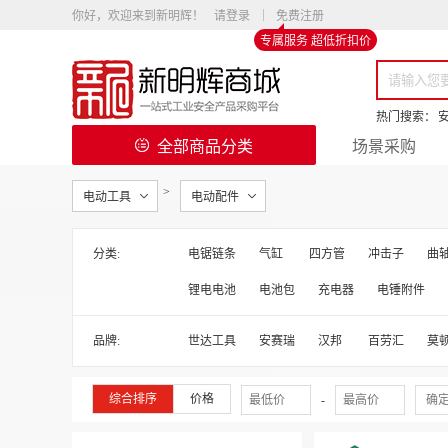
你好，欢迎来到新明辉！
请登录
免费注册
专属服务 超低折扣价
热门搜索：
全部商品分类
场景采购
>
电动工具
电动配件
分类:
电锯链条
气缸
四方管
冲击子
曲
锂电电池
电池包
充电器
电锤附件
品牌:
世达工具
安赛瑞
汉邦
百劳汇
莫
综合排序
价格
-
确