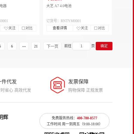
充电器
大艺 A7 4.0电池
0001
订货号：RNTYM0001
关注
对比
查看详情
关注
对比
下一页
前往
页
确定
5
6
21
一件代发
发票保障
省时省心 高效代发
购物保障 正规发票
明辉
免费服务热线：
400-780-8577
工作时间 周一到周五（9:00-18:00）