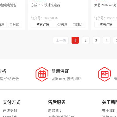
4.0锂电电池包
东成 20V 快速充电器
大艺 2106G-2 
订货号：H9YN0002
订货号：RNTYN
关注
对比
查看详情
关注
对比
查看详情
上一页
1
2
3
4
价格
货期保证
销 价格更低
现货直发 按约到达
支付方式
售后服务
关于新
在线支付
退款说明
关于我们