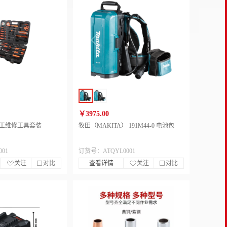
￥3975.00
7 电工维修工具套装
牧田（MAKITA） 191M44-0 电池包
01
订货号：ATQYL0001
关注
对比
查看详情
关注
对比