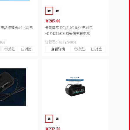
￥285.00
0 电动拉铆枪4.0（两电
卡夫威尔 DC4210/2.0Ah 电池包
+DY4212/GS 插头快充充电器
003
订货号：833YN0001
关注
对比
查看详情
关注
对比
￥232.50