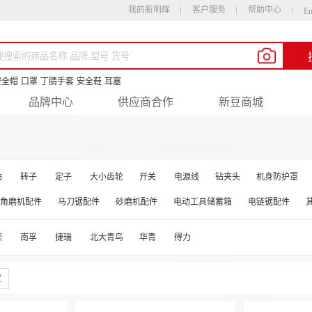
我的新明辉
客户服务
帮助中心
En
安全帽
口罩
丁腈手套
安全鞋
耳塞
品牌中心
供应商合作
新豆商城
轴
转子
定子
大小齿轮
开关
电源线
钻夹头
机身防护罩
角磨机配件
马刀锯配件
砂磨机配件
电动工具储蓄箱
电链锯配件
顿
南孚
捷瑞
北大青鸟
华青
得力
定