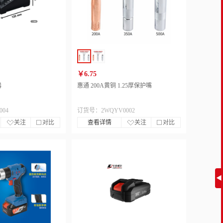
￥6.75
器
惠通 200A黄铜 1.25厚保护嘴
04
订货号：2WQYV0002
关注
对比
查看详情
关注
对比
◀