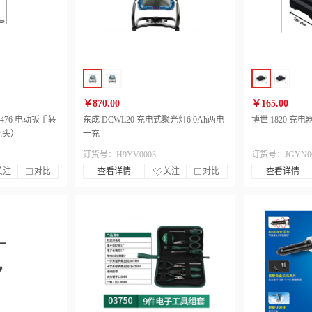
￥870.00
￥165.00
8476 电动扳手转
东成 DCWL20 充电式聚光灯6.0Ah两电
博世 1820 充电
批头）
一充
订货号：H9YV0003
订货号：JGYN00
关注
对比
查看详情
关注
对比
查看详情