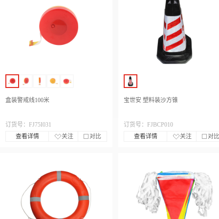
盒装警戒线100米
宝世安 塑料装沙方锥
订货号：FJ75I031
订货号：FJBCP010
查看详情
关注
对比
查看详情
关注
对