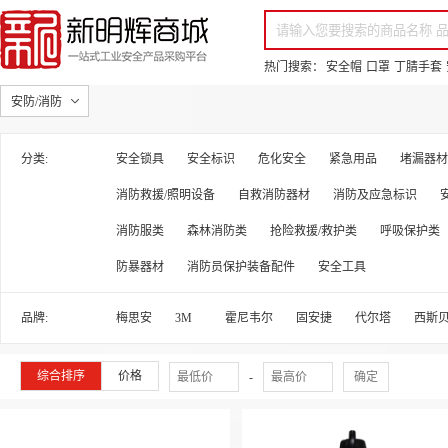
你好，欢迎来到新明辉！
请登录
免费注册
专属服务 超低折扣价
全部商品分类
场景采购
品
热门搜索：
安全帽
口罩
丁腈手套
安防/消防
分类:
安全锁具
安全标识
危化安全
紧急用品
堵漏器材
消防救援/照明设备
自救消防器材
消防及应急标识
消防服类
森林消防类
抢险救援/救护类
呼吸保护类
防暴器材
消防员保护装备配件
安全工具
品牌:
梅思安
3M
霍尼韦尔
固安捷
代尔塔
西斯
综合排序
价格
-
确定