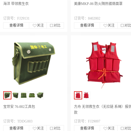
海洋 带领救生衣
美康MKP-06 防火隔热镀烙面罩
订货号：FJ29131
订货号：8402002
查看详情
关注
对比
查看详情
关注
对
宝世安 76-002工具包
方舟 无领救生衣（无拉链 系绳）报
款
订货号：TDDG003
订货号：FJ29097
查看详情
关注
对比
查看详情
关注
对