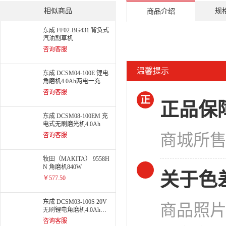
相似商品
规
商品介绍
东成 FF02-BG431 背负式
汽油割草机
咨询客服
温馨提示
东成 DCSM04-100E 锂电
角磨机4.0Ah两电一充
咨询客服
正
正品保
东成 DCSM08-100EM 充
电式无刷磨光机4.0Ah
商城所
咨询客服
牧田（MAKITA） 9558H
N 角磨机840W
关于色
￥577.50
东成 DCSM03-100S 20V
商品照
无刷锂电角磨机4.0Ah两
电一充-把（停产））
咨询客服