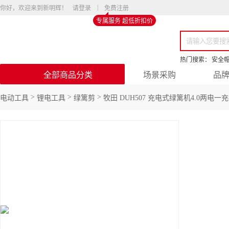
你好，欢迎来到新明辉！
请登录
免费注册
专属服务 超低折扣价
热门搜索：
安全
全部商品分类
场景采购
品
>
>
>
电动工具
锂电工具
绿篱剪
牧田 DUH507 充电式绿篱机4.0两电一充-