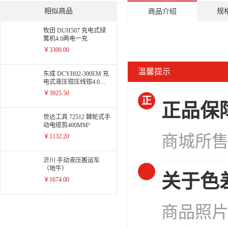
相似商品
规
商品介绍
牧田 DUH507 充电式绿
篱机4.0两电一充
￥3300.00
温馨提示
东成 DCYH02-300EM 充
电式液压钳压线钳4.0两
电一充
￥3925.50
正
正品保
世达工具 72512 棘轮式手
动电缆剪400MM²
商城所
￥1132.20
沂川 手动液压搬运车
（地牛）
关于色
￥1674.00
商品照