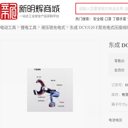
你好，欢迎来到新明辉！
请登录
免费注册
专属服务 超低折扣价
全部商品分类
场景采购
品
热门搜索：
安全帽
口罩
丁腈手套
>
>
>
电动工具
锂电工具
液压钳充电式
东成 DCYJ120 E型充电式压接线
东成 D
零售价
会员价
订货号：
H
库存：
有
箱子尺寸(c
电池电压