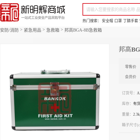
你好，欢迎来到新明辉！
请登录
免费注册
专属服务 超低折扣价
全部商品分类
场景采购
品
热门搜索：
安全帽
口罩
丁腈手套
>
>
>
安防/消防
紧急用品
急救箱
邦高BGA-8B急救箱
邦高BG
零售价
会员价
订货号：
A
库存：
有
重量：
2.3k
箱子尺寸(c