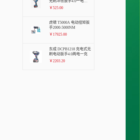
无刷冲击扳手4.0一电一
充
￥525.00
虎啸 T5000A 电动扭矩扳
手2000-5000NM
￥17925.00
东成 DCPB1218 充电式无
刷电动扳手4.0两电一充
￥2203.20