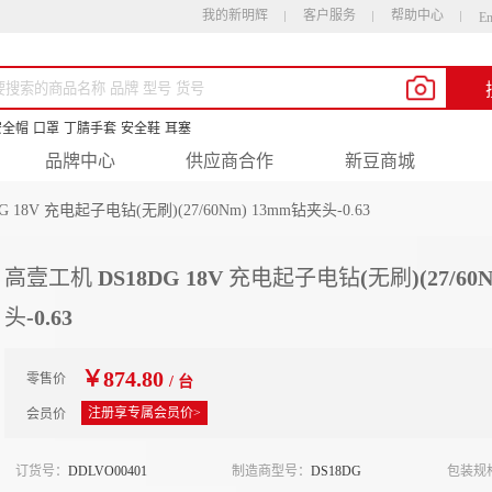
我的新明辉
客户服务
帮助中心
En
安全帽
口罩
丁腈手套
安全鞋
耳塞
品牌中心
供应商合作
新豆商城
 18V 充电起子电钻(无刷)(27/60Nm) 13mm钻夹头-0.63
高壹工机 DS18DG 18V 充电起子电钻(无刷)(27/60
头-0.63
￥874.80
零售价
/ 台
注册享专属会员价>
会员价
订货号：
DDLVO00401
制造商型号：
DS18DG
包装规