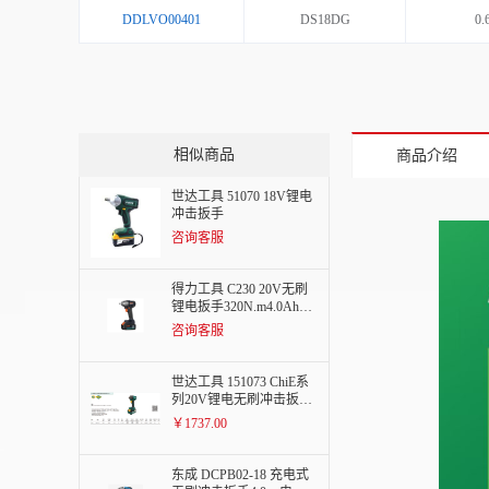
DDLVO00401
DS18DG
0.
相似商品
商品介绍
世达工具 51070 18V锂电
冲击扳手
咨询客服
得力工具 C230 20V无刷
锂电扳手320N.m4.0Ah两
电一充
咨询客服
世达工具 151073 ChiE系
列20V锂电无刷冲击扳手
400N.m
￥1737.00
东成 DCPB02-18 充电式