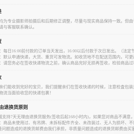
差
均为专业摄影师拍摄后和后期修正调整，尽量与现实商品保持一致。但由
请与客服联系确认。
货
：每日16:00前付款的订单当天发出，16:00以后付款于次日发出。（
：默认申通快递，大货、重货可发物流。如收货地不在配送范围内，可更
：请您务必在签收快递物流之前，确认商品完好无损再签收，检验商品过
收
亲们能收到完好的宝贝，我们提醒亲们在签收快递的时候，注意检査包装
物流当面验收您的快递包裹！
理由退换货原则
城支持7天无理由退换货服务(签收后起168小时内)，如果您对商品不满
：商品未使用过、有吊牌、未拆标配件齐全、未改装过、无人为损坏、不
量问题造成的退换货邮费由我们承担，非质量问题造成的退换货邮费由买