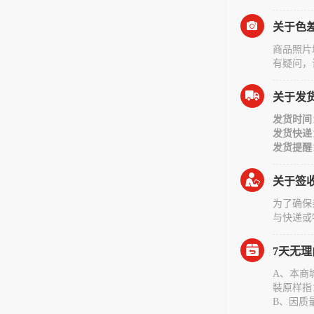
关于色
商品照片
有疑问，
关于发
发货时间
发货快递
发货提醒
关于签
为了确保
与快递或
7天无
A、本商
裝原样指
B、因质