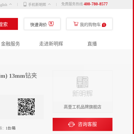
400-780-8577
免费服务热线
glish
手机新明辉
搜索
快速询价
我的购物车
0
金融服务
走进新明辉
直播
Nm) 13mm钻夹
高壹工机品牌旗舰店
咨询客服
格：
1台/箱