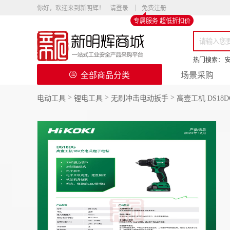
你好，欢迎来到新明辉！
请登录
免费注册
专属服务 超低折扣价
热门搜索：
全部商品分类
场景采购
>
>
>
电动工具
锂电工具
无刷冲击电动扳手
高壹工机 DS18DG