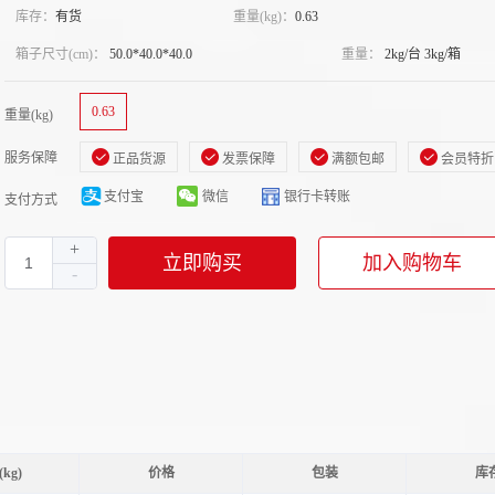
库存：
有货
重量(kg)：
0.63
箱子尺寸(cm)：
50.0*40.0*40.0
重量：
2kg/台 3kg/箱
0.63
重量(kg)
服务保障
正品货源
发票保障
满额包邮
会员特折
支付宝
微信
银行卡转账
支付方式
立即购买
加入购物车
kg)
价格
包装
库