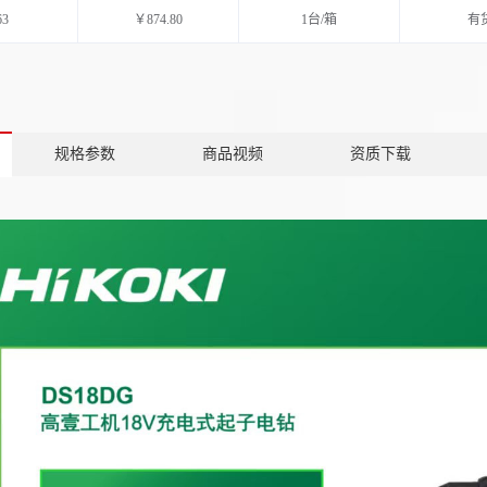
63
￥874.80
1台/箱
有
规格参数
商品视频
资质下载