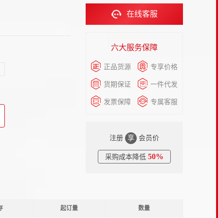
在线客服
六大服务保障
正品货源
专享价格
货期保证
一件代发
发票保障
专属客服
注册
享
会员价
50%
采购成本降低
存
起订量
数量