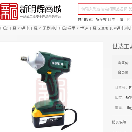
你好，欢迎来到新明辉！
请登录
免费注册
专属服务 超低折扣价
全部商品分类
场景采购
品
热门搜索：
安全帽
口罩
丁腈手套
>
>
>
电动工具
锂电工具
无刷冲击电动扳手
世达工具 51070 18V锂电冲
世达工具
零售价
会员价
订货号：
B
库存：
备
重量：
1k
服务保障