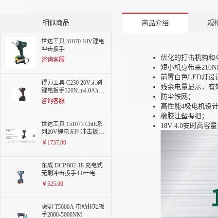
相似商品
规
商品介绍
世达工具 51070 18V锂电
冲击扳手
优化的打击机构和
咨询客服
短小机身带来210
前置白色LED灯
得力工具 C230 20V无刷
残余电量显示，有
锂电扳手320N.m4.0Ah两
防尘铁网；
电一充
咨询客服
高性能4极电机设
橡胶注塑握把；
世达工具 151073 ChiE系
18V 4.0安时高容
列20V锂电无刷冲击扳手
400N.m
￥1737.00
东成 DCPB02-18 充电式
无刷冲击扳手4.0一电一
充
￥525.00
虎啸 T5000A 电动扭矩扳
手2000-5000NM