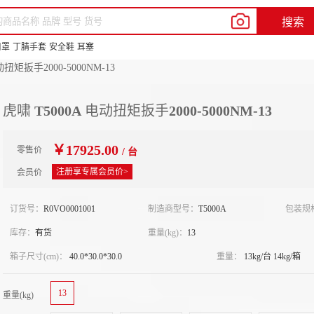
我的新明辉
客户服务
帮助中心
En
搜索
品牌中心
供应商合作
新豆商城
口罩
丁腈手套
安全鞋
耳塞
动扭矩扳手2000-5000NM-13
虎啸 T5000A 电动扭矩扳手2000-5000NM-13
￥17925.00
零售价
/ 台
注册享专属会员价>
会员价
订货号：
R0VO0001001
制造商型号：
T5000A
包装规
库存：
有货
重量(kg)：
13
箱子尺寸(cm)：
40.0*30.0*30.0
重量：
13kg/台 14kg/箱
13
重量(kg)