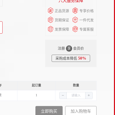
六大服务保障
正品货源
专享价格
货期保证
一件代发
发票保障
专属客服
注册
享
会员价
50%
采购成本降低
存
起订量
数量
货
1
立即购买
加入购物车