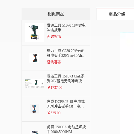
相似商品
商品介绍
世达工具 51070 18V锂电
冲击扳手
咨询客服
得力工具 C230 20V无刷
锂电扳手320N.m4.0Ah两
电一充
咨询客服
世达工具 151073 ChiE系
列20V锂电无刷冲击扳手
400N.m
￥1737.00
东成 DCPB02-18 充电式
无刷冲击扳手4.0一电一
充
￥525.00
虎啸 T5000A 电动扭矩扳
手2000-5000NM