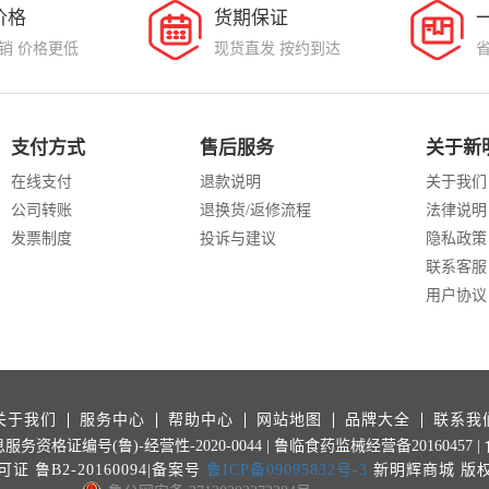
价格
货期保证
销 价格更低
现货直发 按约到达
支付方式
售后服务
关于新
在线支付
退款说明
关于我们
公司转账
退换货/返修流程
法律说明
发票制度
投诉与建议
隐私政策
联系客服
用户协议
关于我们
服务中心
帮助中心
网站地图
品牌大全
联系我
务资格证编号(鲁)-经营性-2020-0044
| 鲁临食药监械经营备20160457
 鲁B2-20160094|备案号
鲁ICP备09095832号-3
新明辉商城 版