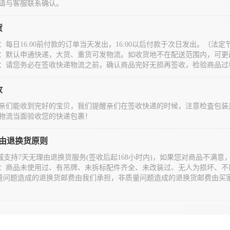
请与客服联系确认。
货
：每日16:00前付款的订单当天发出，16:00以后付款于次日发出。（
：默认申通快递，大货、重货可发物流。如收货地不在配送范围内，可更
：请您务必在签收快递物流之前，确认商品完好无损再签收，检验商品过
收
亲们能收到完好的宝贝，我们提醒亲们在签收快递的时候，注意检査包装
物流当面验收您的快递包裹！
理由退换货原则
城支持7天无理由退换货服务(签收后起168小时内)，如果您对商品不满
：商品未使用过、有吊牌、未拆标配件齐全、未改装过、无人为损坏、不
量问题造成的退换货邮费由我们承担，非质量问题造成的退换货邮费由买