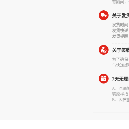
有疑问，
关于发
发货时间
发货快递
发货提醒
关于签
为了确保
与快递或
7天无
A、本商
裝原样指
B、因质