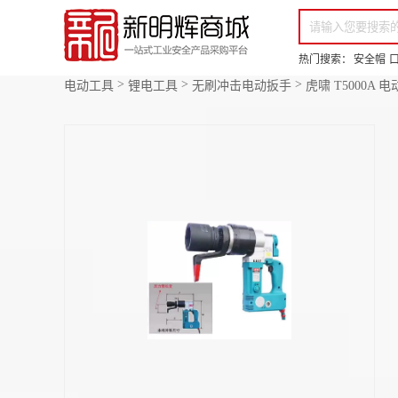
你好，欢迎来到新明辉！
请登录
免费注册
专属服务 超低折扣价
全部商品分类
场景采购
热门搜索：
安全帽
>
>
>
电动工具
锂电工具
无刷冲击电动扳手
虎啸 T5000A 电