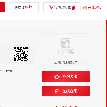
400-780-8577
免费服务热线
glish
手机新明辉
在线客服
快速询价
我的购物车
0
金融服务
走进新明辉
直播
虎啸品牌旗舰店
格：
1台/箱
咨询客服
在线客服