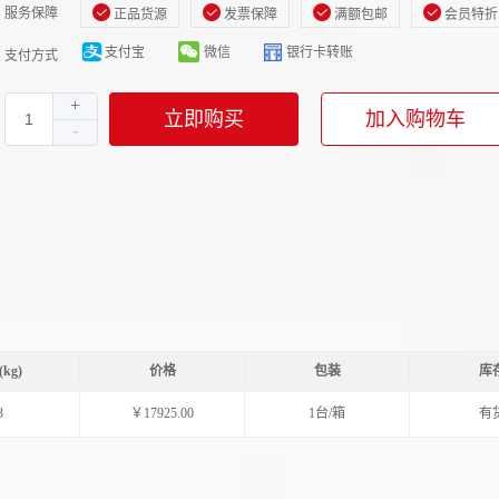
服务保障
正品货源
发票保障
满额包邮
会员特折
支付宝
微信
银行卡转账
支付方式
立即购买
加入购物车
kg)
价格
包装
库
3
￥17925.00
1台/箱
有