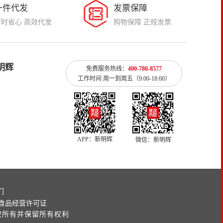
一件代发
发票保障
省时省心 高效代发
购物保障 正规发票
明辉
免费服务热线：
400-780-8577
工作时间 周一到周五（9:00-18:00）
APP：新明辉
微信：新明辉
们
| 食品经营许可证
权所有并保留所有权利