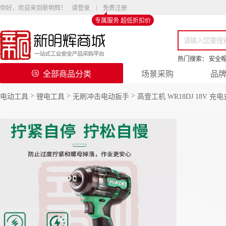
你好，欢迎来到新明辉！
请登录
免费注册
专属服务 超低折扣价
热门搜索：
安全
全部商品分类
场景采购
品
>
>
>
电动工具
锂电工具
无刷冲击电动扳手
高壹工机 WR18DJ 18V 充电