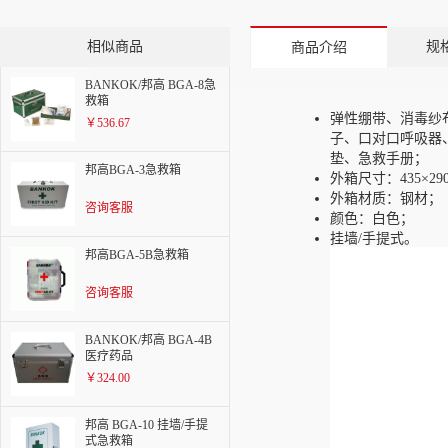
相似商品
规
商品介绍
BANKOK/邦高 BGA-8急
救箱
弹性绷带、消毒纱
￥536.67
子、口对口呼吸器
垫、急救手册；
邦高BGA-3急救箱
外箱尺寸：435×290
外箱材质：钢材；
咨询客服
颜色：白色；
挂墙/手提式。
邦高BGA-5B急救箱
咨询客服
BANKOK/邦高 BGA-4B
医疗药品
￥324.00
邦高 BGA-10 挂墙/手提
式急救箱