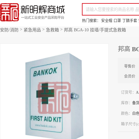
你好，欢迎来到新明辉！
请登录
免费注册
专属服务 超低折扣价
全部商品分类
场景采购
品
热门搜索：
安全帽
口罩
丁腈手套
>
>
>
安防/消防
紧急用品
急救箱
邦高 BGA-10 挂墙/手提式急救箱
邦高 B
零售价
会员价
订货号：
A
库存：
备
颜色：
白
箱子尺寸(c