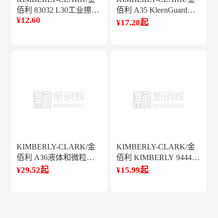
佰利 83032 L30工业擦拭
佰利 A35 KleenGuard防
¥12.60
纸（折叠式）
护服
¥17.28起
KIMBERLY-CLARK/金
KIMBERLY-CLARK/金
佰利 A36液体和微粒阻
佰利 KIMBERLY 94446-
隔防护服 99801
8 G80绿色丁腈防化手套
¥29.52起
¥15.99起