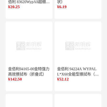
佰利 83620WypAll超细纤
状）
¥20.25
¥6.19
维擦拭布蓝色40cm*40cm
金佰利94165-00金特强力
金佰利 94224A WYPAL
高效擦拭布（折叠式）
L*X60全能型擦拭布（折
¥142.50
¥52.12
叠式）