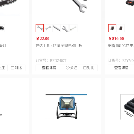
￥22.00
￥810.00
光头灯
世达工具 41216 全抛光双口扳手
钢盾 S01005
订货号：BFDZ4077
订货号：F5YV00
关注
对比
查看详情
关注
对比
查看详情