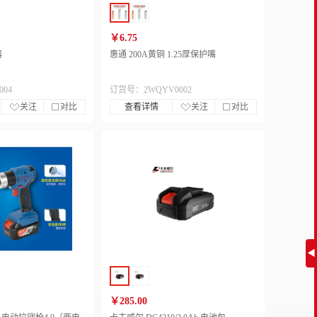
￥6.75
器
惠通 200A黄铜 1.25厚保护嘴
04
订货号：2WQYV0002
关注
对比
查看详情
关注
对比
◀
￥285.00