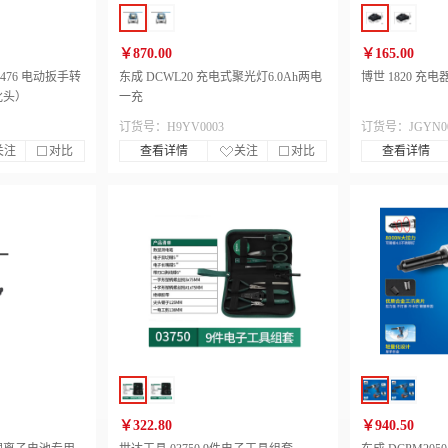
￥870.00
￥165.00
8476 电动扳手转
东成 DCWL20 充电式聚光灯6.0Ah两电
博世 1820 充电
批头）
一充
订货号：H9YV0003
订货号：JGYN00
关注
对比
查看详情
关注
对比
查看详情
￥322.80
￥940.50