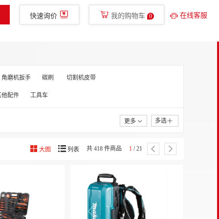
400-780-8577
免费服务热线
glish
手机新明辉
在线客服
快速询价
我的购物车
0
金融服务
走进新明辉
直播
角磨机扳手
碳刷
切割机皮带
其他配件
工具车
多选
更多
共 418 件商品
1
/ 21
大图
列表