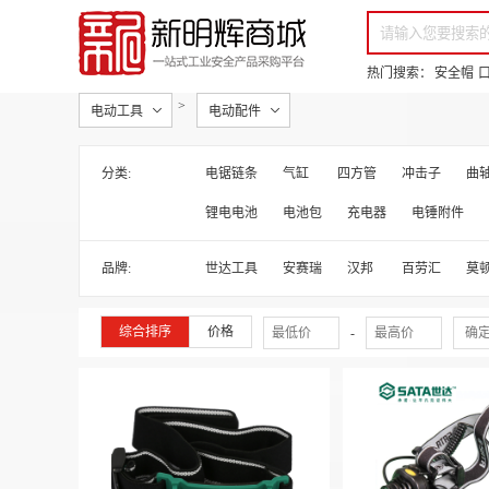
你好，欢迎来到新明辉！
请登录
免费注册
专属服务 超低折扣价
全部商品分类
场景采购
热门搜索：
安全帽
>
电动工具
电动配件
分类:
电锯链条
气缸
四方管
冲击子
曲
锂电电池
电池包
充电器
电锤附件
品牌:
世达工具
安赛瑞
汉邦
百劳汇
莫
综合排序
价格
-
确