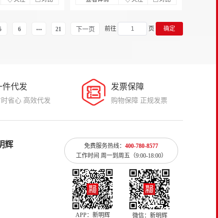
下一页
前往
页
确定
5
6
21
一件代发
发票保障
省时省心 高效代发
购物保障 正规发票
明辉
免费服务热线：
400-780-8577
工作时间 周一到周五（9:00-18:00）
APP：新明辉
微信：新明辉