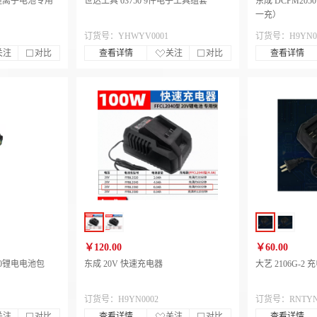
50锂离子电池专用
世达工具 03750 9件电子工具组套
东成 DCPM205
一充）
订货号：YHWYV0001
订货号：H9YN0
关注
对比
查看详情
关注
对比
查看详情
￥120.00
￥60.00
4.0锂电电池包
东成 20V 快速充电器
大艺 2106G-2 
订货号：H9YN0002
订货号：RNTYN
关注
对比
查看详情
关注
对比
查看详情