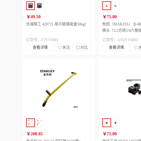
￥49.50
￥75.00
长城精工 420721 单爪玻璃吸盘50kgf
牧田（MAKITA） B-6
换头（1/2方转1/4六角
订货号：F2YV0001
订货号：ATQYV0002
查看详情
关注
对比
查看详情
￥208.85
￥75.00