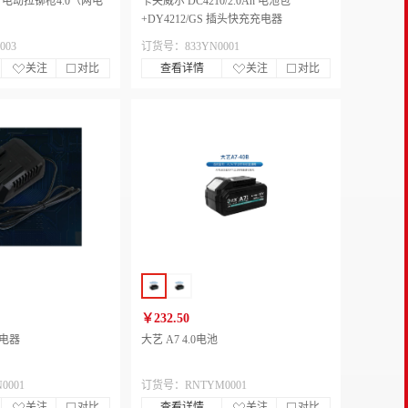
0 电动拉铆枪4.0（两电
卡夫威尔 DC4210/2.0Ah 电池包
+DY4212/GS 插头快充充电器
003
订货号：833YN0001
关注
对比
查看详情
关注
对比
￥232.50
充电器
大艺 A7 4.0电池
0001
订货号：RNTYM0001
关注
对比
查看详情
关注
对比