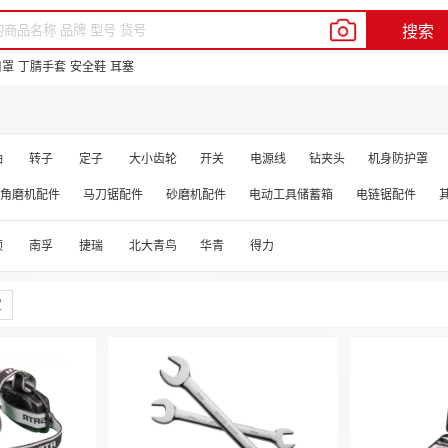
我的新明辉
客户服务
帮助中心
En
搜索
品牌中心
供应商合作
新豆商城
口罩
丁腈手套
安全鞋
耳塞
轴
转子
定子
大小齿轮
开关
电源线
钻夹头
机身防护罩
角磨机配件
马刀锯配件
砂磨机配件
电动工具储蓄箱
电链锯配件
顿
南孚
捷瑞
北大青鸟
华青
得力
定