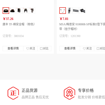
￥37.26
￥7.81
唐丰 TF-棉安全帽 （棕色）
MSA/梅思安 9100008-SP标准D型下
带（挂于帽衬）
订货号：3801034
订货号：1201390
查看详情
关注
对比
查看详情
关注
对
正品货源
专享价格
品牌正品 售后无忧
批发分销 价格更低