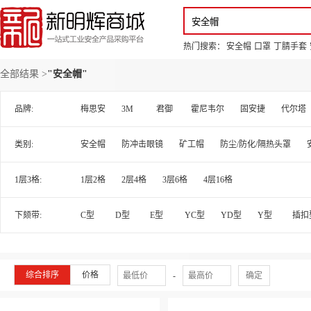
你好，欢迎来到新明辉！
请登录
免费注册
专属服务 超低折扣价
全部商品分类
场景采购
品
热门搜索：
安全帽
口罩
丁腈手套
全部结果 >
"安全帽"
品牌:
梅思安
3M
君御
霍尼韦尔
固安捷
代尔塔
类别:
安全帽
防冲击眼镜
矿工帽
防尘/防化/隔热头罩
1层3格:
1层2格
2层4格
3层6格
4层16格
下颏带:
C型
D型
E型
YC型
YD型
Y型
插扣
综合排序
价格
-
确定