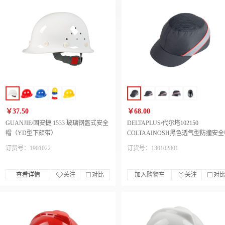
￥37.50
￥68.00
GUANJIE/固安捷 1533 玻璃钢盔式安全
DELTAPLUS/代尔塔102150
帽（YD型下颏带）
COLTAAINOSH黑色透气型防撞安
（帽檐5cm）
订货号：1901022
订货号：130102801
查看详情
关注
对比
加入购物车
关注
对