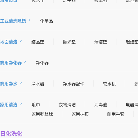
清洁设备
榨水车
洗手器
吸尘机
洗地
工业清洗除锈
化学品
地面清洁
结晶垫
抛光垫
清洁垫
起蜡
商用净化器
净化器
商用净水
净水器
净水器配件
软水机
家用清洁
毛巾
衣物清洁
消毒液
电器
家用钢丝球
家用抹布
耐用手套
日化洗化