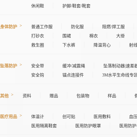
休闲鞋
护脚/鞋套/靴套
身体防护
普通工作服
防化服
阻燃/焊工服
打砂衣
围裙
棉衣
大褂
救生圈
下水裤
降温背心
射
坠落防护
安全带
缓冲/减震绳
坠落制动器|速差
安全钩
锚点连接件
3M水平生命线专
其他
资料
赠品
包装物
样品
医疗用品
体温计
创可贴
医用敷料
血
医用隔离鞋套
医用防护眼罩
医用防护