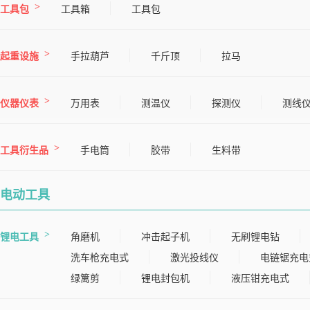
工具包
工具箱
工具包
起重设施
手拉葫芦
千斤顶
拉马
仪器仪表
万用表
测温仪
探测仪
测线
工具衍生品
手电筒
胶带
生料带
电动工具
锂电工具
角磨机
冲击起子机
无刷锂电钻
洗车枪充电式
激光投线仪
电链锯充电
绿篱剪
锂电封包机
液压钳充电式