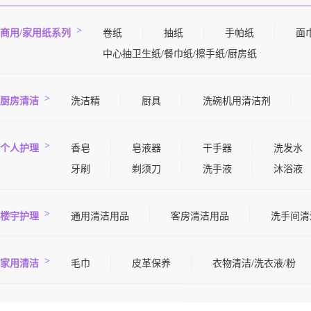
商用/家用纸系列
卷纸
抽纸
手帕纸
面
中心抽卫生纸/餐巾纸/擦手纸/厨房纸
厨房清洁
洗洁精
厨具
洗碗机用清洁剂
个人护理
香皂
皂液器
干手器
洗发水
牙刷
剃须刀
洗手液
沐浴液
楼宇护理
通用清洁用品
客房清洁用品
洗手间清
家用清洁
毛巾
皮革保养
衣物清洁/洗衣液/粉