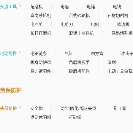
交流工具
角磨机
电磨
电锤
电镐
直向砂轮机
台式砂轮机
石材切割机
电冲剪
电剪刀
电刨
修边机
长杆打磨机
混泥土搅拌机
马路切割机
电动配件
电锯链条
气缸
四方管
冲击
机身防护罩
角磨机扳手
碳刷
马刀锯配件
砂磨机配件
电动工具储蓄
劳保防护
头部防护
安全帽
防尘/防化/隔热头罩
矿工帽
运动休闲帽
打砂帽