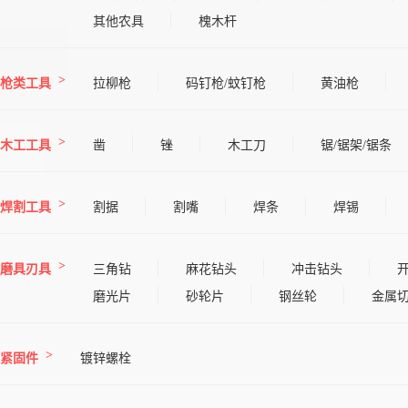
其他农具
槐木杆
枪类工具
拉柳枪
码钉枪/蚊钉枪
黄油枪
木工工具
凿
锉
木工刀
锯/锯架/锯条
焊割工具
割据
割嘴
焊条
焊锡
磨具刃具
三角钻
麻花钻头
冲击钻头
磨光片
砂轮片
钢丝轮
金属
紧固件
镀锌螺栓