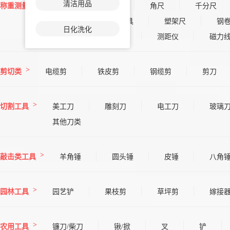
清洁用品
称重测量
钢直尺
量表
角尺
千分尺
钢架尺
其他量具
塑架尺
钢
日化洗化
三角尺
坡度仪
测距仪
磁力
剪切类
电缆剪
铁皮剪
钢缆剪
剪刀
切割工具
美工刀
雕刻刀
电工刀
玻璃
其他刀类
敲击类工具
羊角锤
圆头锤
皮锤
八角
园林工具
园艺铲
果枝剪
草坪剪
嫁接
农用工具
镰刀/柴刀
锹/掀
叉
铲