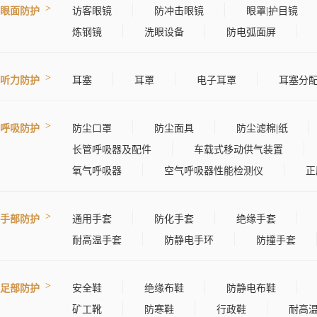
眼面防护
访客眼镜
防冲击眼镜
眼罩|护目镜
炼钢镜
洗眼设备
防电弧面屏
听力防护
耳塞
耳罩
电子耳罩
耳塞分
呼吸防护
防尘口罩
防尘面具
防尘滤棉|纸
长管呼吸器及配件
车载式移动供气装置
氧气呼吸器
空气呼吸器性能检测仪
正
手部防护
通用手套
防化手套
绝缘手套
耐高温手套
防静电手环
防撞手套
足部防护
安全鞋
绝缘布鞋
防静电布鞋
矿工靴
防寒鞋
行政鞋
耐高