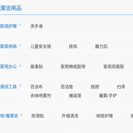
清洁用品
医用护理
洗手液
家居收纳
儿童安全锁
挂钩
魔力扣
家用办公
报事贴
家用棉纸胶带
家用双面胶
清洁工具
百洁布
百洁垫
拖把
扫帚
去味喷雾剂
捕鼠笼
簸箕/手铲
地/墙清洁
防滑贴
外墙清洗
地毯护理