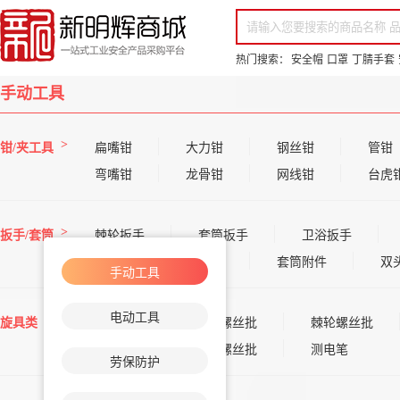
你好，欢迎来到新明辉！
请登录
免费注册
专属服务 超低折扣价
全部商品分类
场景采购
品
热门搜索：
安全帽
口罩
丁腈手套
手动工具
钳/夹工具
扁嘴钳
大力钳
钢丝钳
管钳
弯嘴钳
龙骨钳
网线钳
台虎
扳手/套筒
棘轮扳手
套筒扳手
卫浴扳手
套筒
活口扳手
套筒附件
双
手动工具
电动工具
旋具类
一字螺丝批
十字螺丝批
棘轮螺丝批
其他螺丝批
穿芯螺丝批
测电笔
劳保防护