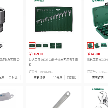
￥1169.00
￥145.00
mm系列6角套筒 公
世达工具 09027 23件全抛光两用扳手组
世达工具 0930
套
订货号：BFDK013
订货号：BFEC0
关注
对比
查看详情
关注
对比
查看详情