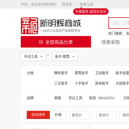
你好，欢迎来到新明辉！
请登录
免费注册
专属服务 超低折扣价
热门搜索：
全部商品分类
场景采购
>
手动工具
扳手/套筒
分类:
棘轮扳手
套筒扳手
卫浴扳手
扳手组
三叉扳手
十字扳手
其他扳手
大扭扳
品牌:
君御
世达工具
牧田（MAKITA）
汉
综合排序
价格
-
确