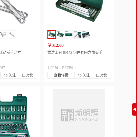
￥312.00
 活动扳手24寸
世达工具 09143 14件套内六角扳手
67
订货号：BFEB011
关注
对比
查看详情
关注
对比
◀