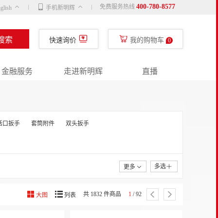
400-780-8577
免费服务热线
glish
手机新明辉
搜索
快速询价
我的购物车
0
金融服务
走进新明辉
直播
活口扳手
套筒附件
双头扳手
多选
更多
共 1832 件商品
1
/ 92
大图
列表