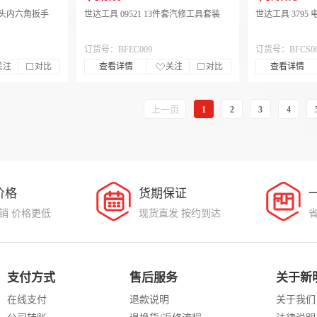
长球头内六角扳手
世达工具 09521 13件套汽修工具套装
世达工具 3795
订货号：BFEC009
订货号：BFCS0
关注
对比
查看详情
关注
对比
查看详情
上一页
1
2
3
4
价格
货期保证
销 价格更低
现货直发 按约到达
支付方式
售后服务
关于新
在线支付
退款说明
关于我们