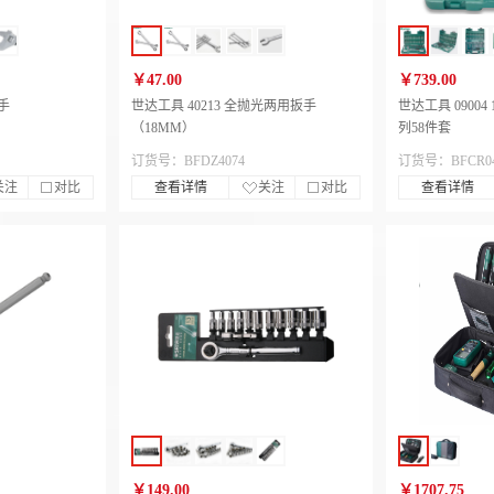
￥47.00
￥739.00
扳手
世达工具 40213 全抛光两用扳手
世达工具 0900
（18MM）
列58件套
订货号：BFDZ4074
订货号：BFCR0
关注
对比
查看详情
关注
对比
查看详情
￥149.00
￥1707.75