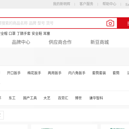
我的新明辉
客户服务
帮助中心
En
安全帽
口罩
丁腈手套
安全鞋
耳塞
品牌中心
供应商合作
新豆商城
套
开口扳手
梅花扳手
两用扳手
内六角扳手
套筒套装
套筒
手
邦
东工
国产工具
大艺
百劳汇
博世
谦华智科
定