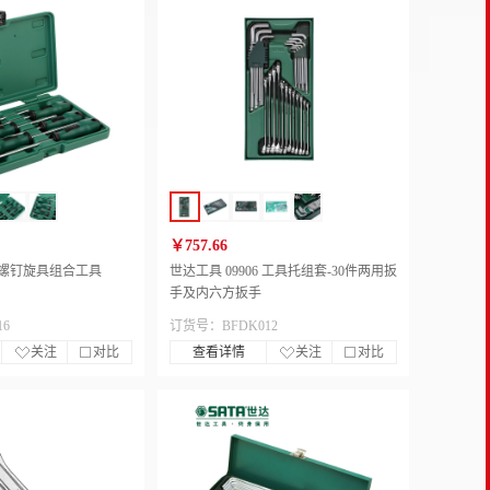
￥757.66
9 螺钉旋具组合工具
世达工具 09906 工具托组套-30件两用扳
手及内六方扳手
16
订货号：BFDK012
关注
对比
查看详情
关注
对比