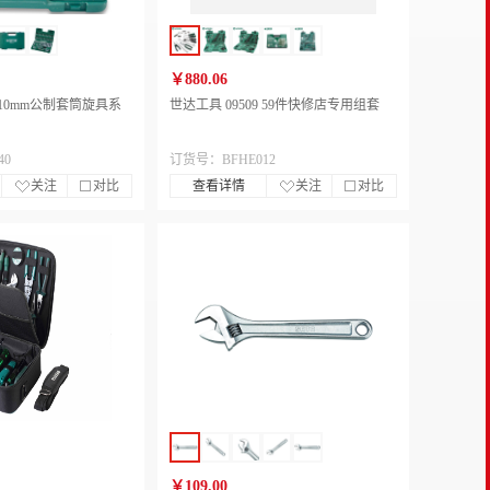
￥880.06
4 10mm公制套筒旋具系
世达工具 09509 59件快修店专用组套
40
订货号：BFHE012
关注
对比
查看详情
关注
对比
￥109.00