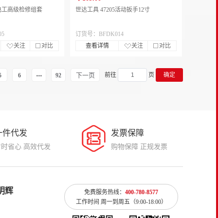
 电工高级检修组套
世达工具 47205活动扳手12寸
05
订货号：BFDK014
关注
对比
查看详情
关注
对比
下一页
前往
页
确定
5
6
92
一件代发
发票保障
省时省心 高效代发
购物保障 正规发票
明辉
免费服务热线：
400-780-8577
工作时间 周一到周五（9:00-18:00）