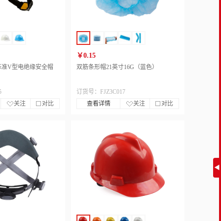
￥0.15
BS标准V型电绝缘安全帽
双筋条形帽21英寸16G（蓝色）
5
订货号：FJZ3C017
关注
对比
查看详情
关注
对比
◀