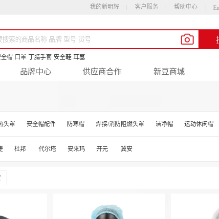
我的新明辉
客户服务
帮助中心
En
安全帽
口罩
丁腈手套
安全鞋
耳塞
品牌中心
供应商合作
新豆商城
隔热头罩
安全帽配件
防寒帽
焊接/消防阻燃头罩
洁净帽
运动休闲帽
捷
杜邦
代尔塔
安来玛
开元
冀安
定