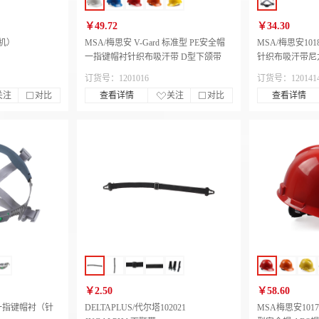
￥49.72
￥34.30
机）
MSA/梅思安 V-Gard 标准型 PE安全帽
MSA/梅思安10
一指键帽衬针织布吸汗带 D型下颌带
针织布吸汗带尼龙
订货号：1201016
订货号：120141
关注
对比
查看详情
关注
对比
查看详情
￥2.50
￥58.60
23一指键帽衬（针
DELTAPLUS/代尔塔102021
MSA梅思安10172