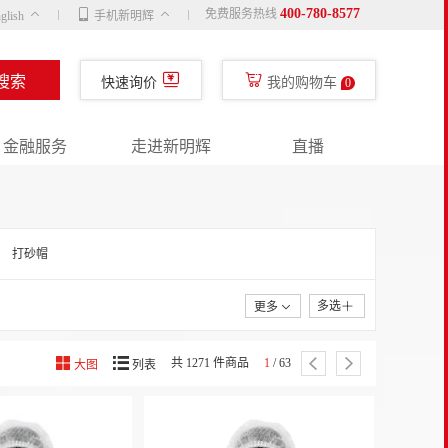
400-780-8577
免费服务热线
glish
手机新明辉
搜索
快速询价
我的购物车
0
金融服务
走进新明辉
直播
打砂帽
多选
更多
共 1271 件商品
1
/ 63
大图
列表