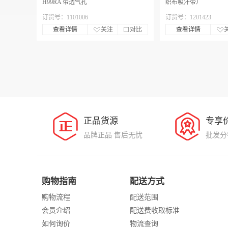
H99RA 带透气孔
织布吸汗带）
订货号：1101006
订货号：1201423
查看详情
关注
对比
查看详情
正品货源
专享
品牌正品 售后无忧
批发分
购物指南
配送方式
购物流程
配送范围
会员介绍
配送费收取标准
如何询价
物流查询