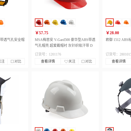
￥57.75
￥28.00
V型带透气孔安全帽
MSA梅思安 V-Gard500 豪华型ABS带透
君御 1512 A
气孔帽壳 超爱戴帽衬 灰针织吸汗带 D
型下颚带
订货号：1201176
订货号：280101
关注
对比
查看详情
关注
对比
查看详情