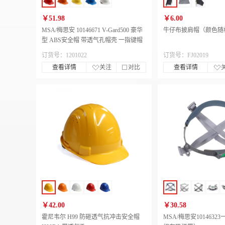
￥51.98
￥6.00
MSA/梅思安 10146671 V-Gard500 豪华
牛仔布披肩帽（颜色随
型 ABS安全帽 带透气孔帽壳 一指键帽
衬针织布吸汗带 D型下颌带
订货号：1201022
订货号：FJ02019
查看详情
关注
对比
查看详情
￥42.00
￥30.58
霍尼韦尔 H99 防砸透气抗冲击安全帽
MSA/梅思安101463