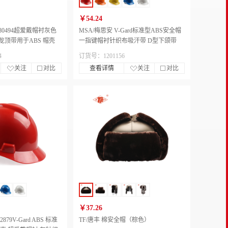
￥54.24
180494超爱戴帽衬灰色
MSA/梅思安 V-Gard标准型ABS安全帽
顶带用于ABS 帽壳
一指键帽衬针织布吸汗带 D型下颌带
4
订货号：1201156
关注
对比
查看详情
关注
对比
￥37.26
879V-Gard ABS 标准
TF/唐丰 棉安全帽（棕色）