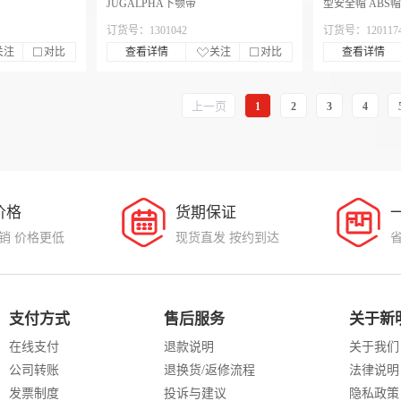
JUGALPHA下颚带
型安全帽 ABS
吸汗带 D型下颚
订货号：1301042
订货号：120117
关注
对比
查看详情
关注
对比
查看详情
上一页
1
2
3
4
价格
货期保证
销 价格更低
现货直发 按约到达
支付方式
售后服务
关于新
在线支付
退款说明
关于我们
公司转账
退换货/返修流程
法律说明
发票制度
投诉与建议
隐私政策