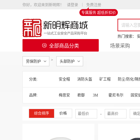
你好，欢迎来到新明辉！
请登录
免费注册
专属服务 超低折扣价
热门搜索：
全部商品分类
场景采购
>
劳保防护
头部防护
分类:
安全帽
消防头盔
矿工帽
防尘/防化/
品牌:
梅思安
君御
3M
霍尼韦尔
固安
综合排序
价格
-
确