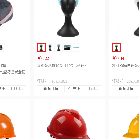
￥0.22
￥0.34
150
双筋条形帽19英寸10G（蓝色）
21寸双筋白色条
色透气型防撞安全帽
订货号：FJZ3C021
订货号：28Z3C0
关注
对比
查看详情
关注
对比
查看详情