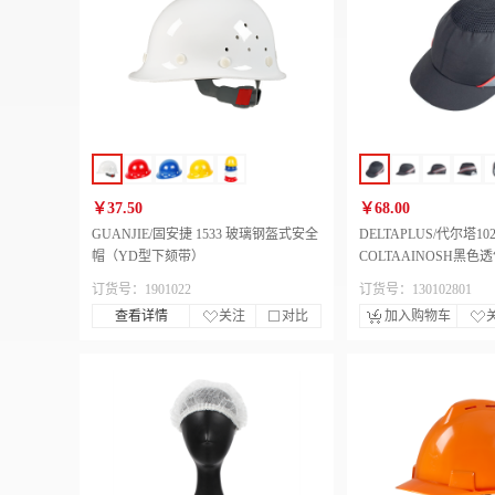
￥37.50
￥68.00
GUANJIE/固安捷 1533 玻璃钢盔式安全
DELTAPLUS/代尔塔102
帽（YD型下颏带）
COLTAAINOSH黑
（帽檐5cm）
订货号：1901022
订货号：130102801
查看详情
关注
对比
加入购物车