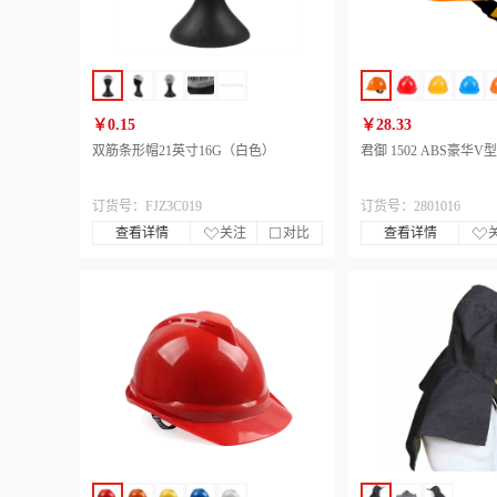
￥0.15
￥28.33
双筋条形帽21英寸16G（白色）
君御 1502 ABS豪华
订货号：FJZ3C019
订货号：2801016
查看详情
关注
对比
查看详情