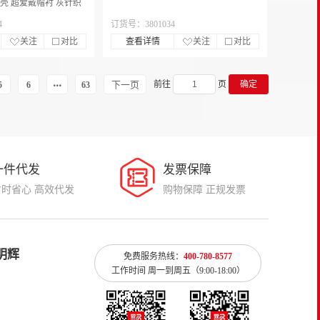
帽壳 超爱戴帽衬 灰针织
带
4
订货号：3801034
关注
对比
查看详情
关注
对比
下一页
前往
页
确定
5
6
63
一件代发
发票保障
省时省心 高效代发
购物保障 正规发票
明辉
免费服务热线：
400-780-8577
工作时间 周一到周五（9:00-18:00）