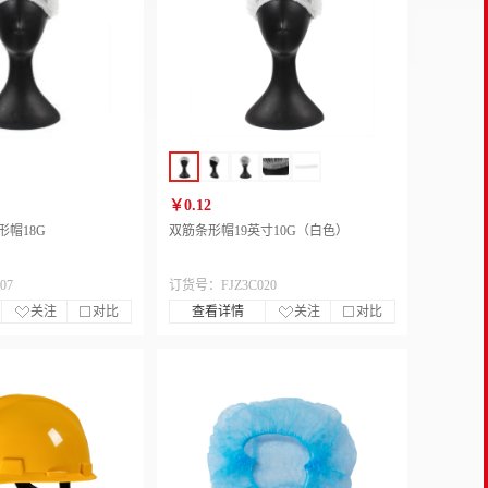
￥0.12
形帽18G
双筋条形帽19英寸10G（白色）
07
订货号：FJZ3C020
关注
对比
查看详情
关注
对比