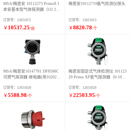
MSA/梅思安 10112273 PrimaX I
梅思安10112719氨气检测仪探头
本安基本型气体探测器（O2 2
5%）
订货号：12651072
订货号：12651013
10537.25
8820.78
￥
￥
/台
/个
MSA/梅思安10147781 DF8500C
梅思安固定式气体检测仪 101123
可燃气探测器 继电器(用1020273
29 Prima XP氢气探测器（0-1000
0代替)
ppm）
订货号：12651029
订货号：12651020
5588.98
22503.95
￥
￥
/个
/个