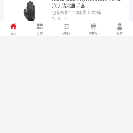
泡丁腈涂层手套
包装规格：12副/袋 12袋/箱
7、8、9
¥20.28 起
￥20.28
首页
分类
AI助手
购物车
我的
Ansell 安思尔 Alpha Tec 37-310 轻
薄丁腈防化手套 蓝色
包装规格：12付/袋 12袋/箱
7、8 、9、10、11
¥7.65 起
￥7.65
白猫 天然氨基酸高效去油洗洁精1.
108千克（1千克+108克）
包装规格：10瓶/箱
1.1kg
¥15.00 起
￥15.00
登升 H0021 天然乳胶清洁防护手套
（敦煌系列）
包装规格：1副/袋 200袋/箱