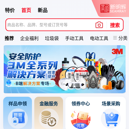
特价
首页
新品
商品名称、品牌、型号或订货号等
搜索
分类
推荐
企业福利
垃圾袋
手动工具
电动工具
劳保防
样品申领
金融服务
领券中心
场景采购