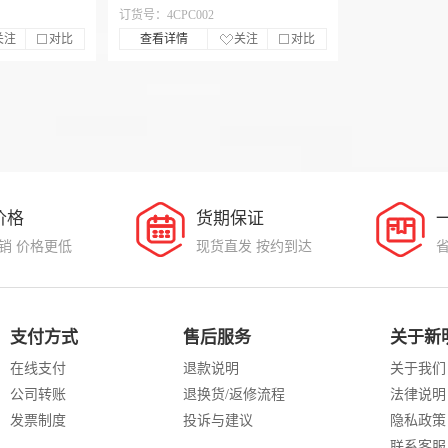
订货号：4CPC002
关注
对比
查看详情
关注
对比
价格
货期保证
销 价格更低
现货直发 按约到达
支付方式
售后服务
关于新
在线支付
退款说明
关于我们
公司转账
退换货/返修流程
法律说明
发票制度
投诉与建议
隐私政策
联系客服