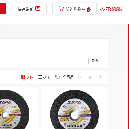
400-780-8577
免费服务热线
glish
手机新明辉
在线客服
快速询价
我的购物车
0
金融服务
走进新明辉
直播
多选
共 13 件商品
1
/ 1
大图
列表