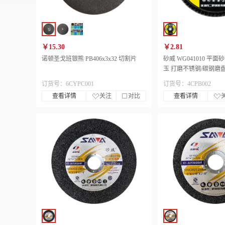
￥15.30
￥2.81
诺顿圣戈班银熊 PB406x3x32 切割片
砂威 WG041010 平面
玉 打磨不锈钢/碳钢磨
订货号：6CYPC001
订货号：4CPB002
查看详情
关注
对比
查看详情