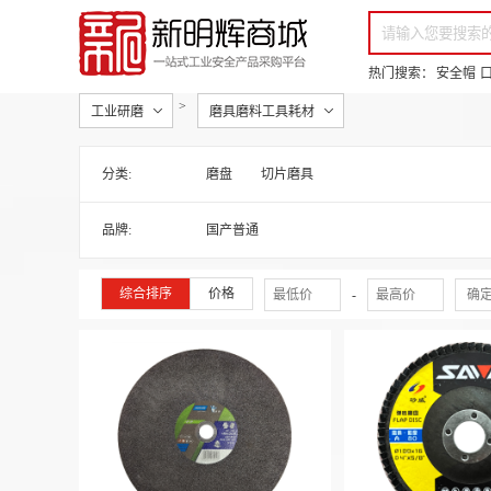
你好，欢迎来到新明辉！
请登录
免费注册
专属服务 超低折扣价
全部商品分类
场景采购
热门搜索：
安全帽
>
工业研磨
磨具磨料工具耗材
分类:
磨盘
切片磨具
品牌:
国产普通
综合排序
价格
-
确