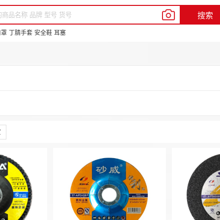
我的新明辉
客户服务
帮助中心
En
搜索
品牌中心
供应商合作
新豆商城
口罩
丁腈手套
安全鞋
耳塞
定