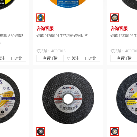
咨询客服
咨询客服
砂布轮 A80#棕刚
砂威 01260101 T27切割碳钢切片
砂威 1233010
盘
订货号：4CPC013
订货号：4CPC01
关注
对比
查看详情
关注
对比
查看详情