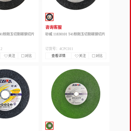
咨询客服
2 T41棕刚玉切割碳钢切片
砂威 11830101 T41棕刚玉切割碳钢切片
2
订货号：4CPC011
关注
对比
查看详情
关注
对比