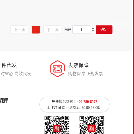
上一页
下一页
前往
页
确定
1
一件代发
发票保障
省时省心 高效代发
购物保障 正规发票
明辉
免费服务热线：
400-780-8577
工作时间 周一到周五（9:00-18:00）