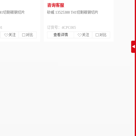
咨询客服
1 T41切割碳钢切片
砂威 13525300 T41切割碳钢切片
1
订货号：4CPC005
关注
对比
查看详情
关注
对比
◀