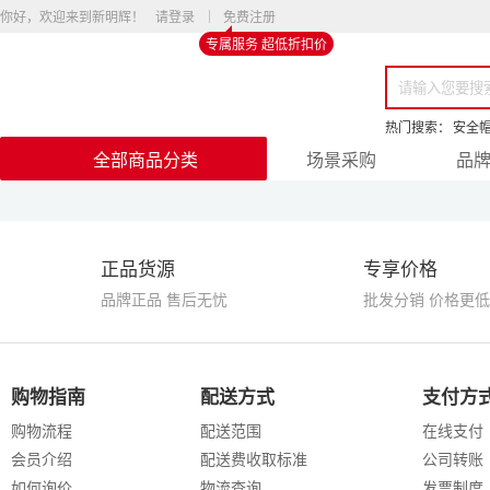
你好，欢迎来到新明辉！
请登录
免费注册
专属服务 超低折扣价
热门搜索：
安全
全部商品分类
场景采购
品
正品货源
专享价格
品牌正品 售后无忧
批发分销 价格更低
购物指南
配送方式
支付方
购物流程
配送范围
在线支付
会员介绍
配送费收取标准
公司转账
如何询价
物流查询
发票制度