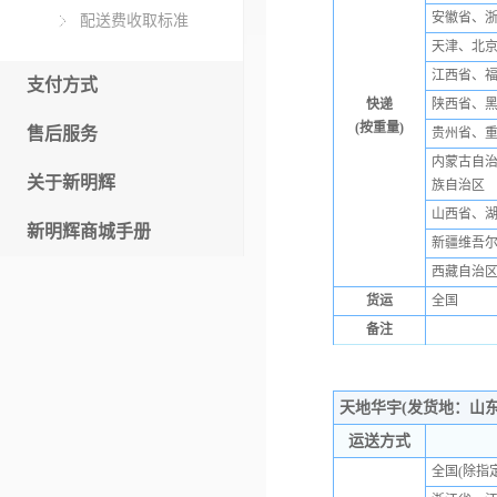
安徽省、
配送费收取标准
天津、北
江西省、
支付方式
快递
陕西省、
(按重量)
售后服务
贵州省、
内蒙古自
关于新明辉
族自治区
山西省、
新明辉商城手册
新疆维吾
西藏自治
货运
全国
备注
空白行
天地华宇(发货地：山
运送方式
全国(除指