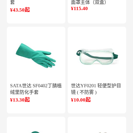
套
面罩主体（双盒）
¥115.40
¥43.50起
SATA世达 SF0402丁腈植
世达YF0201 轻便型护目
绒里防化手套
镜 ( 不防雾 )
¥13.30起
¥10.00起