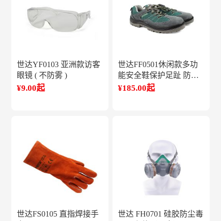
世达YF0103 亚洲款访客
世达FF0501休闲款多功
眼镜 ( 不防雾 )
能安全鞋保护足趾 防刺
穿
¥9.00起
¥185.00起
世达FS0105 直指焊接手
世达 FH0701 硅胶防尘毒