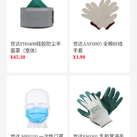
世达FH0408硅胶防尘半
世达ASF0005 全棉纱线
面罩（宽体）
手套
¥45.30
¥3.90
世达 HF0210 一次性口罩
世达FS0301 乳胶掌浸手