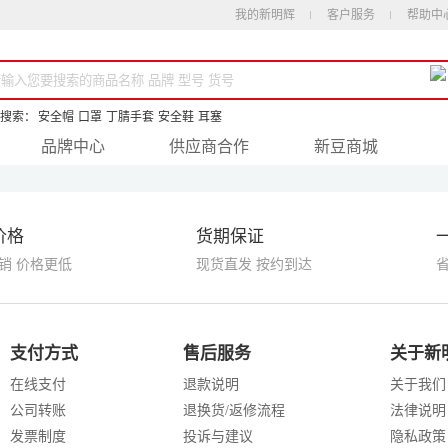
我的新明辉
客户服务
帮助中
搜索：
安全帽
口罩
丁腈手套
安全鞋
耳塞
品牌中心
供应商合作
新豆商城
价格
货期保证
销 价格更低
现货直发 按约到达
支付方式
售后服务
关于新
在线支付
退款说明
关于我们
公司转账
退换货/返修流程
法律说明
发票制度
投诉与建议
隐私政策