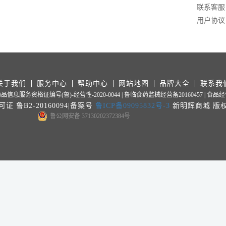
联系客服
用户协议
关于我们
服务中心
帮助中心
网站地图
品牌大全
联系我
信息服务资格证编号(鲁)-经营性-2020-0044
| 鲁临食药监械经营备20160457
| 食品
 鲁B2-20160094|备案号
鲁ICP备09095832号-3
新明辉商城 版
鲁公网安备 37130202372384号