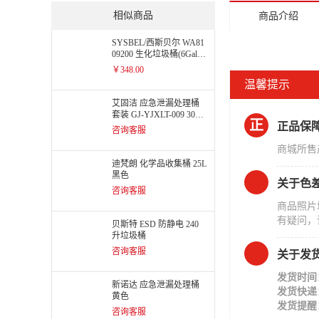
相似商品
商品介绍
SYSBEL/西斯贝尔 WA81
09200 生化垃圾桶(6Gal/2
2.7L)
￥348.00
温馨提示
艾固洁 应急泄漏处理桶
套装 GJ-YJXLT-009 30加
正
正品保
仑桶 防化类套装
咨询客服
商城所售
迪梵朗 化学品收集桶 25L
黑色
关于色
咨询客服
商品照片
有疑问，
贝斯特 ESD 防静电 240
升垃圾桶
咨询客服
关于发
发货时间
新诺达 应急泄漏处理桶
发货快递
黄色
发货提醒
咨询客服