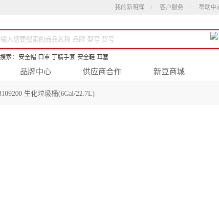
我的新明辉
客户服务
帮助中
搜索：
安全帽
口罩
丁腈手套
安全鞋
耳塞
品牌中心
供应商合作
新豆商城
09200 生化垃圾桶(6Gal/22.7L)