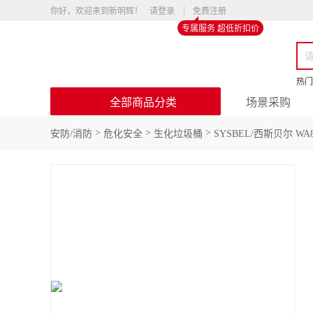
你好，欢迎来到新明辉！
请登录
免费注册
专属服务 超低折扣价
热门
全部商品分类
场景采购
>
>
>
安防/消防
危化安全
生化垃圾桶
SYSBEL/西斯贝尔 WA81