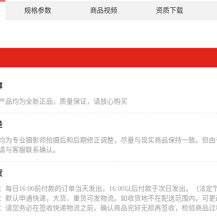
规格参数
商品视频
资质下载
障
产品均为全新正品，质量保证，请放心购买
差
均为专业摄影师拍摄后和后期修正调整，尽量与现实商品保持一致。但由
请与客服联系确认。
货
：每日16:00前付款的订单当天发出，16:00以后付款于次日发出。（
：默认申通快递，大货、重货可发物流。如收货地不在配送范围内，可更
：请您务必在签收快递物流之前，确认商品完好无损再签收，检验商品过