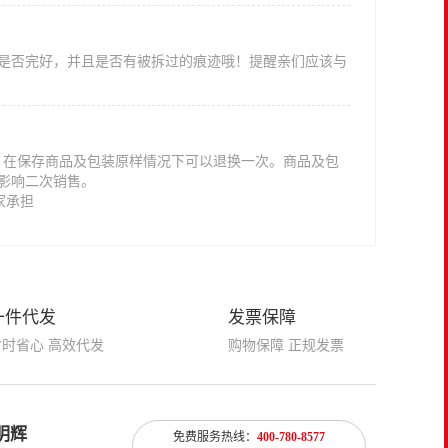
是否完好，并且是否有被拆过的痕迹哦！提醒亲们应该与
意，在保存商品及包装原样情况下可以退换一次。商品及包
影响二次销售。
家承担
一件代发
发票保障
省时省心 高效代发
购物保障 正规发票
明辉
免费服务热线：
400-780-8577