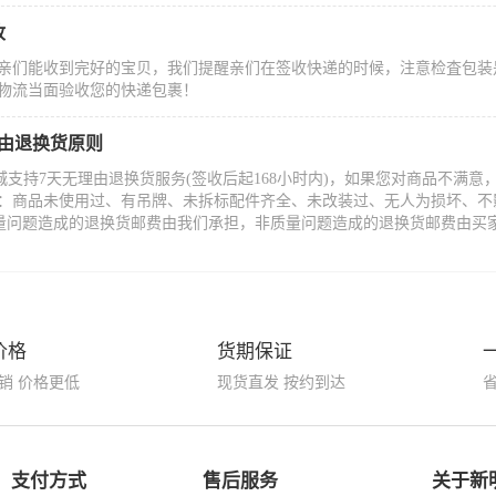
收
亲们能收到完好的宝贝，我们提醒亲们在签收快递的时候，注意检査包装
物流当面验收您的快递包裹！
理由退换货原则
城支持7天无理由退换货服务(签收后起168小时内)，如果您对商品不满
：商品未使用过、有吊牌、未拆标配件齐全、未改装过、无人为损坏、不
量问题造成的退换货邮费由我们承担，非质量问题造成的退换货邮费由买
价格
货期保证
销 价格更低
现货直发 按约到达
支付方式
售后服务
关于新