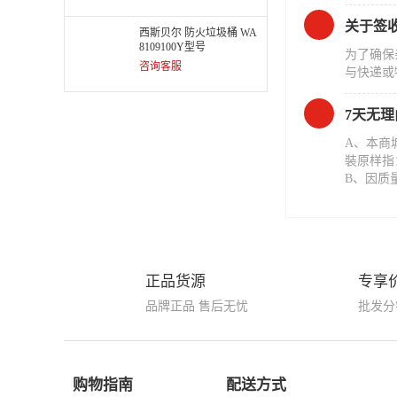
关于签
西斯贝尔 防火垃圾桶 WA
8109100Y型号
为了确保
咨询客服
与快递或
7天无
A、本商
裝原样指
B、因质
正品货源
专享
品牌正品 售后无忧
批发分
购物指南
配送方式