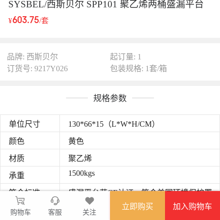
SYSBEL/西斯贝尔 SPP101 聚乙烯两桶盛漏平台
603.75
¥
/套
品牌: 西斯贝尔
起订量: 1
订货号: 9217Y026
包装规格: 1套/箱
规格参数
单位尺寸
130*66*15（L*W*H/CM）
颜色
黄色
材质
聚乙烯
1500kgs
承重
符合标准
盛漏平台获CE认证，符合美国环境保护署
(EPA)EPA 40 CFR 264.175与SPCC规范、及
立即购买
加入购物车
购物车
客服
关注
展开
美国国家消除污染排放制度(NPDES)