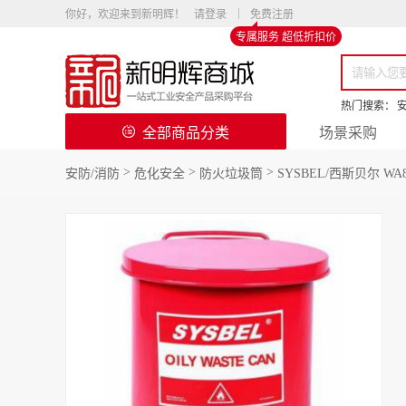
你好，欢迎来到新明辉！
请登录
免费注册
专属服务 超低折扣价
热门搜索：
全部商品分类
场景采购
>
>
>
安防/消防
危化安全
防火垃圾筒
SYSBEL/西斯贝尔 WA81