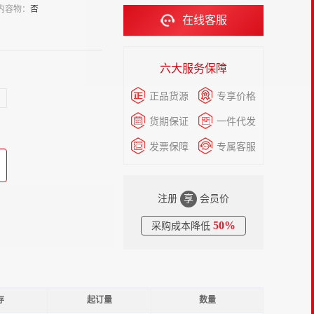
内容物：
否
在线客服
六大服务保障
正品货源
专享价格
货期保证
一件代发
发票保障
专属客服
注册
享
会员价
50%
采购成本降低
存
起订量
数量