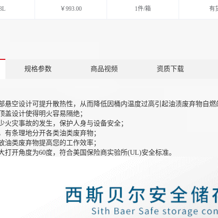
3L
￥993.00
1件/箱
有
规格参数
商品视频
资质下载
部悬空设计可提升散热性，从而降低因桶内温度过高引起油渍废弃物自燃
顶盖设计使得明火容易隔绝；
少火灾事故的发生，保护人身与设备安全；
，有条理地分开各类油类废弃物；
放油类废弃物提高您的工作效率；
大打开角度为60度，符合美国保险商实验所(UL)安全标准。