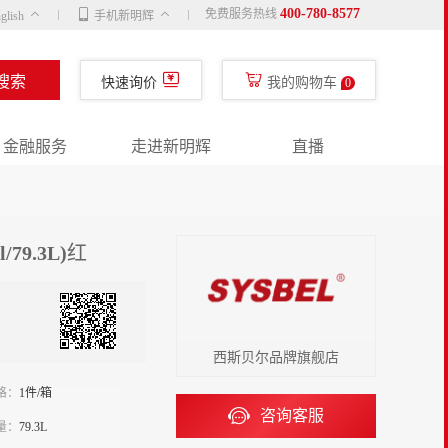
400-780-8577
免费服务热线
glish
手机新明辉
搜索
快速询价
我的购物车
0
金融服务
走进新明辉
直播
79.3L)红
西斯贝尔品牌旗舰店
格：
1件/箱
咨询客服
量：
79.3L