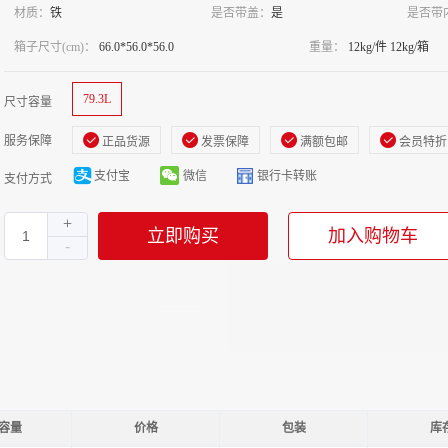
材质：
铁
是否带盖：
是
是否带
箱子尺寸(cm)：
66.0*56.0*56.0
重量：
12kg/件 12kg/箱
79.3L
尺寸容量
服务保障
正品货源
发票保障
满额包邮
会员特折
支付宝
微信
银行卡转账
支付方式
立即购买
加入购物车
容量
价格
包装
库