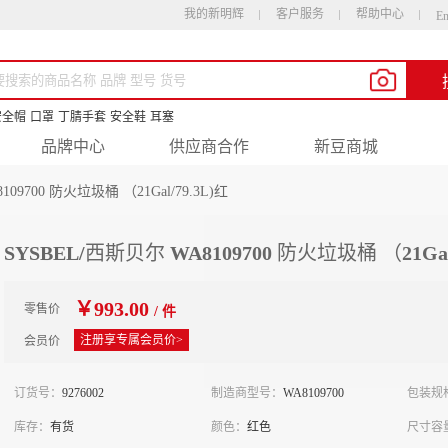
我的新明辉
客户服务
帮助中心
En
安全帽
口罩
丁腈手套
安全鞋
耳塞
品牌中心
供应商合作
新豆商城
09700 防火垃圾桶 （21Gal/79.3L)红
SYSBEL/西斯贝尔 WA8109700 防火垃圾桶 （21Gal/
￥993.00
零售价
/ 件
注册享专属会员价>
会员价
订货号：
9276002
制造商型号：
WA8109700
包装规
库存：
有货
颜色：
红色
尺寸容