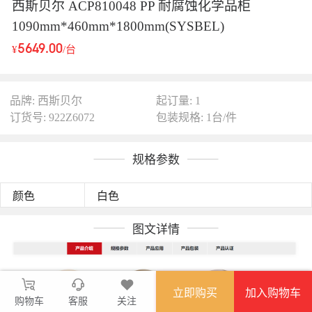
西斯贝尔 ACP810048 PP 耐腐蚀化学品柜
1090mm*460mm*1800mm(SYSBEL)
5649.00
¥
/台
品牌: 西斯贝尔
起订量: 1
订货号: 922Z6072
包装规格: 1台/件
规格参数
颜色
白色
图文详情
立即购买
加入购物车
购物车
客服
关注