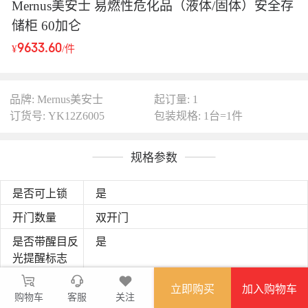
Mernus美安士 易燃性危化品（液体/固体）安全存
储柜 60加仑
9633.60
¥
/件
品牌: Mernus美安士
起订量: 1
订货号: YK12Z6005
包装规格: 1台=1件
规格参数
是否可上锁
是
开门数量
双开门
是否带醒目反
是
光提醒标志
60/227
容积
立即购买
加入购物车
购物车
客服
关注
165X86X86
尺寸