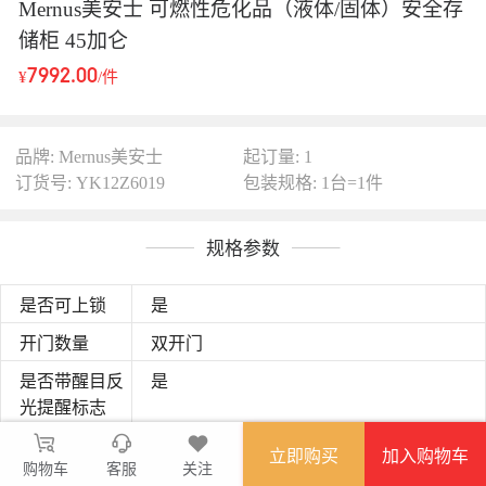
Mernus美安士 可燃性危化品（液体/固体）安全存
储柜 45加仑
7992.00
¥
/件
品牌: Mernus美安士
起订量: 1
订货号: YK12Z6019
包装规格: 1台=1件
规格参数
是否可上锁
是
开门数量
双开门
是否带醒目反
是
光提醒标志
45/170
容积
立即购买
加入购物车
购物车
客服
关注
165X110X46
尺寸